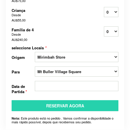
AU$75,00
Criança
Desde
AU$55,00
Família de 4
Desde
AU$240,00
seleccione Locais
*
Origem
Para
Data de
Partida
*
RESERVAR AGORA
Este produto está no pedido . Vamos confirmar a disponibilidade o
Nota:
mais rápido possível, depois que recebemos seu pedido.